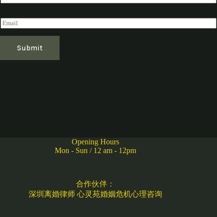
h
m
o
o
e
n
n
E
s
e
m
a
i
Submit
l
*
Opening Hours
Mon - Sun / 12 am - 12pm
合作伙伴：
深圳离婚律师
心灵苑婚姻危机心理咨询