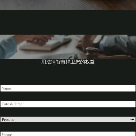
用法律智慧捍卫您的权益
N
a
m
e
D
*
a
t
e
P
&
e
T
r
P
i
s